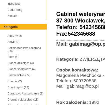
Instrukcja
Dodaj firmę
Gabinet weteryna
Kontakt
87-800 Włocławek
Telefon: 54234568
Kategorie
Fax:542345688
Agd / rtv
(5)
Antyki
(0)
Mail:
gabimag@op.p
Bezpieczeństwo / ochrona
(10)
Biura
(5)
Kategoria:
ZWIERZĘT
Branża dziecięca
(4)
Osoba kontaktowa:
Branża spożywcza
(4)
Magdalena Piechocka - l
Budownictwo
(72)
Telefon: 509720588
Chemia
(2)
Mail: gabimag@op.pl
Dom i ogród
(12)
Doradztwo / zarządzanie
(9)
Drewno / stolarstwo
(11)
Rok założenia:
1992