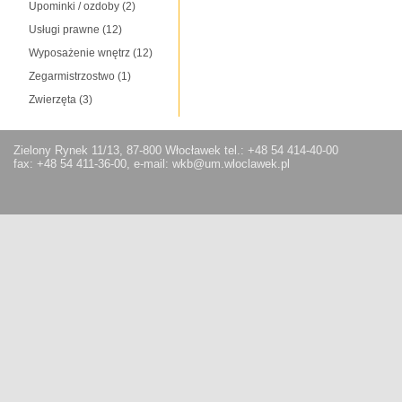
Upominki / ozdoby
(2)
Usługi prawne
(12)
Wyposażenie wnętrz
(12)
Zegarmistrzostwo
(1)
Zwierzęta
(3)
Zielony Rynek 11/13, 87-800 Włocławek tel.: +48 54 414-40-00
fax: +48 54 411-36-00, e-mail: wkb@um.wloclawek.pl