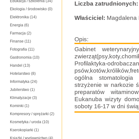
Edukacja / szkolenia
(34)
Liczba zatrudnionych:
Ekologia / środowisko
(0)
Właściciel:
Magdalena 
Elektronika
(14)
Energia
(6)
Farmacja
(2)
Opis:
Finanse
(11)
Gabinet weterynaryj
Fotografia
(11)
zwierząt(psy,koty,chom
Gastronomia
(10)
Profilaktyka-odro
Handel
(13)
psów,kotów,królików,fr
Hotelarstwo
(8)
ogólna stomatologia 
Informatyka
(24)
strzyżenie w narkozie 
Jubilerstwo
(1)
preparatów witamino
Klimatyzacje
(3)
Eukanuba wizyty domo
soboty 16-17 w dni świ
Kominki
(1)
Kompresory / sprężarki
(2)
Kosmetyka / uroda
(10)
Kserokopiarki
(1)
Książki / wydawnictwo
(4)