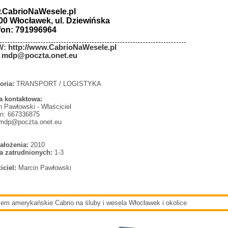
.CabrioNaWesele.pl
00 Włocławek, ul. Dziewińska
fon: 791996964
W:
http://www.CabrioNaWesele.pl
:
mdp@poczta.onet.eu
oria:
TRANSPORT / LOGISTYKA
 kontaktowa:
n Pawłowski - Właściciel
on: 667336875
 mdp@poczta.onet.eu
ałożenia:
2010
a zatrudnionych:
1-3
iciel:
Marcin Pawłowski
em amerykańskie Cabrio na śluby i wesela Włocławek i okolice