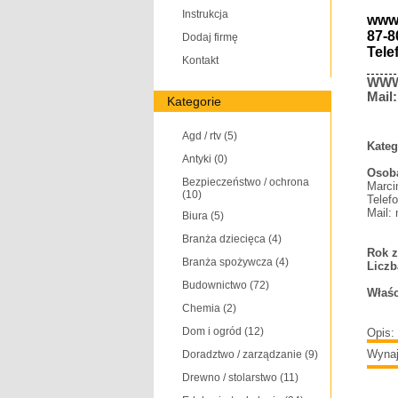
Instrukcja
www
87-8
Dodaj firmę
Tele
Kontakt
WW
Mail
Kategorie
Agd / rtv
(5)
Kateg
Antyki
(0)
Osoba
Bezpieczeństwo / ochrona
Marci
(10)
Telef
Mail:
Biura
(5)
Branża dziecięca
(4)
Rok z
Branża spożywcza
(4)
Liczb
Budownictwo
(72)
Właśc
Chemia
(2)
Dom i ogród
(12)
Opis:
Wynaj
Doradztwo / zarządzanie
(9)
Drewno / stolarstwo
(11)