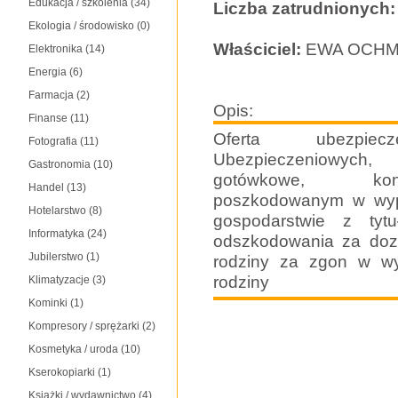
Edukacja / szkolenia
(34)
Liczba zatrudnionych:
Ekologia / środowisko
(0)
Właściciel:
EWA OCHM
Elektronika
(14)
Energia
(6)
Farmacja
(2)
Opis:
Finanse
(11)
Oferta ubezpiec
Fotografia
(11)
Ubezpieczeniowych,
Gastronomia
(10)
gotówkowe, konso
Handel
(13)
poszkodowanym w wyp
Hotelarstwo
(8)
gospodarstwie z ty
Informatyka
(24)
odszkodowania za doz
Jubilerstwo
(1)
rodziny za zgon w wy
rodziny
Klimatyzacje
(3)
Kominki
(1)
Kompresory / sprężarki
(2)
Kosmetyka / uroda
(10)
Kserokopiarki
(1)
Książki / wydawnictwo
(4)