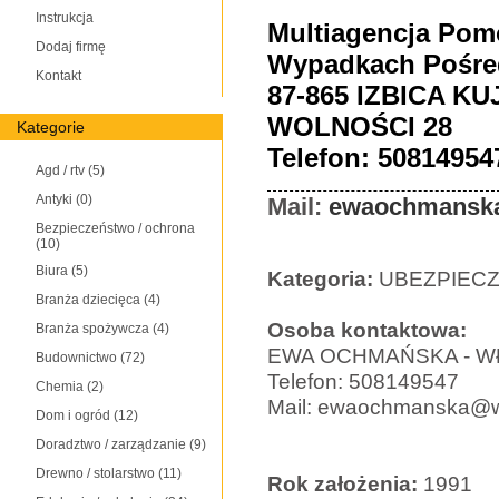
Instrukcja
Multiagencja Po
Dodaj firmę
Wypadkach Pośre
Kontakt
87-865 IZBICA K
WOLNOŚCI 28
Kategorie
Telefon: 50814954
Agd / rtv
(5)
Antyki
(0)
Mail:
ewaochmansk
Bezpieczeństwo / ochrona
(10)
Biura
(5)
Kategoria:
UBEZPIECZ
Branża dziecięca
(4)
Osoba kontaktowa:
Branża spożywcza
(4)
EWA OCHMAŃSKA - W
Budownictwo
(72)
Telefon: 508149547
Chemia
(2)
Mail: ewaochmanska@w
Dom i ogród
(12)
Doradztwo / zarządzanie
(9)
Drewno / stolarstwo
(11)
Rok założenia:
1991