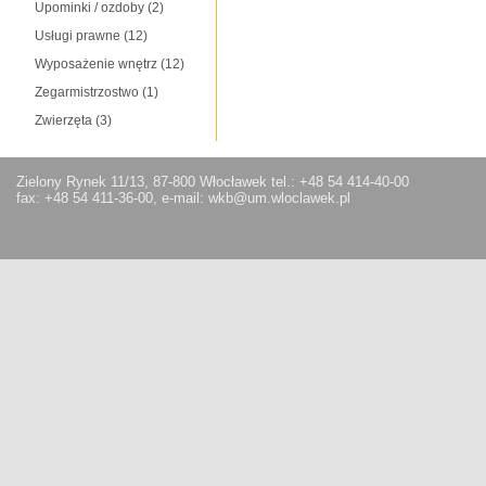
Upominki / ozdoby
(2)
Usługi prawne
(12)
Wyposażenie wnętrz
(12)
Zegarmistrzostwo
(1)
Zwierzęta
(3)
Zielony Rynek 11/13, 87-800 Włocławek tel.: +48 54 414-40-00
fax: +48 54 411-36-00, e-mail: wkb@um.wloclawek.pl