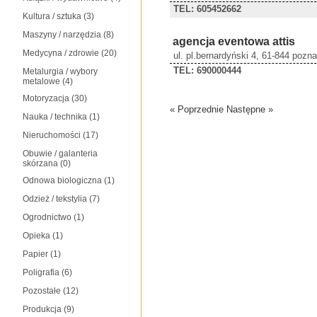
TEL: 605452662
Kultura / sztuka
(3)
Maszyny / narzędzia
(8)
agencja eventowa attis
Medycyna / zdrowie
(20)
ul. pl.bernardyński 4, 61-844 pozn
TEL: 690000444
Metalurgia / wybory
metalowe
(4)
Motoryzacja
(30)
« Poprzednie
Następne »
Nauka / technika
(1)
Nieruchomości
(17)
Obuwie / galanteria
skórzana
(0)
Odnowa biologiczna
(1)
Odzież / tekstylia
(7)
Ogrodnictwo
(1)
Opieka
(1)
Papier
(1)
Poligrafia
(6)
Pozostałe
(12)
Produkcja
(9)