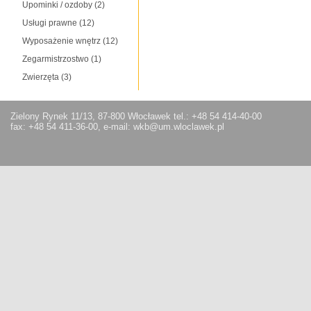
Upominki / ozdoby
(2)
Usługi prawne
(12)
Wyposażenie wnętrz
(12)
Zegarmistrzostwo
(1)
Zwierzęta
(3)
Zielony Rynek 11/13, 87-800 Włocławek tel.: +48 54 414-40-00
fax: +48 54 411-36-00, e-mail: wkb@um.wloclawek.pl