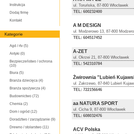
Instrukcja
ul. Toruńska, 87-800 Włocławek
TEL: 600232400
Dodaj firmę
Kontakt
A M DESIGN
ul. Modzerowo 13, 87-800 Modzer
Kategorie
TEL: 604517452
Agd / rtv
(5)
A-ZET
Antyki
(0)
ul. Okrzei 21, 87-800 Włocławek
Bezpieczeństwo / ochrona
TEL: 542310784
(10)
Biura
(5)
Żwirownia "Lubień Kujaws
Branża dziecięca
(4)
ul. Zakrzewo, 87-840 Lubień Kujaw
Branża spożywcza
(4)
TEL: 722156646
Budownictwo
(72)
aa NATURA SPORT
Chemia
(2)
ul. Cicha 9, 87-800 Włocławek
Dom i ogród
(12)
TEL: 608032476
Doradztwo / zarządzanie
(9)
Drewno / stolarstwo
(11)
ACV Polska