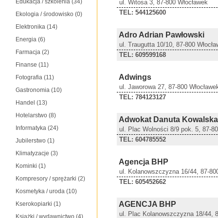
Edukacja / szkolenia
(34)
ul. Witosa 3, 87-800 Włocławek
TEL: 544125600
Ekologia / środowisko
(0)
Elektronika
(14)
Adro Adrian Pawłowski
Energia
(6)
ul. Traugutta 10/10, 87-800 Włocł
Farmacja
(2)
TEL: 609599168
Finanse
(11)
Adwings
Fotografia
(11)
ul. Jaworowa 27, 87-800 Włocławe
Gastronomia
(10)
TEL: 784123127
Handel
(13)
Hotelarstwo
(8)
Adwokat Danuta Kowalska
Informatyka
(24)
ul. Plac Wolności 8/9 pok. 5, 87-
TEL: 604785552
Jubilerstwo
(1)
Klimatyzacje
(3)
Agencja BHP
Kominki
(1)
ul. Kolanowszczyzna 16/44, 87-80
Kompresory / sprężarki
(2)
TEL: 605452662
Kosmetyka / uroda
(10)
AGENCJA BHP
Kserokopiarki
(1)
ul. Plac Kolanowszczyzna 18/44, 
Książki / wydawnictwo
(4)