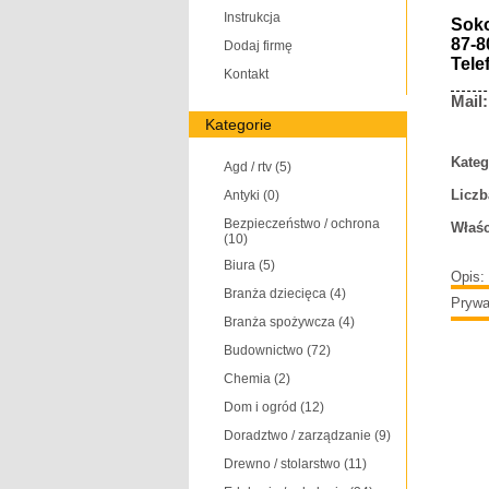
Instrukcja
Soko
87-8
Dodaj firmę
Tele
Kontakt
Mail
Kategorie
Kateg
Agd / rtv
(5)
Liczb
Antyki
(0)
Bezpieczeństwo / ochrona
Właśc
(10)
Biura
(5)
Opis:
Branża dziecięca
(4)
Prywa
Branża spożywcza
(4)
Budownictwo
(72)
Chemia
(2)
Dom i ogród
(12)
Doradztwo / zarządzanie
(9)
Drewno / stolarstwo
(11)