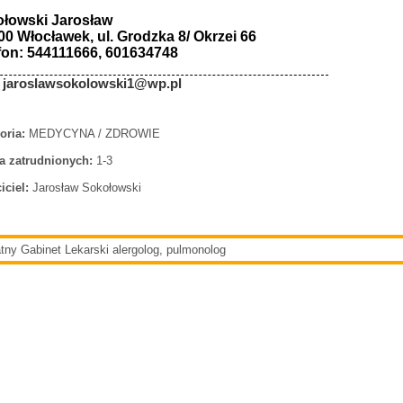
łowski Jarosław
00 Włocławek, ul. Grodzka 8/ Okrzei 66
fon: 544111666, 601634748
:
jaroslawsokolowski1@wp.pl
oria:
MEDYCYNA / ZDROWIE
a zatrudnionych:
1-3
iciel:
Jarosław Sokołowski
tny Gabinet Lekarski alergolog, pulmonolog