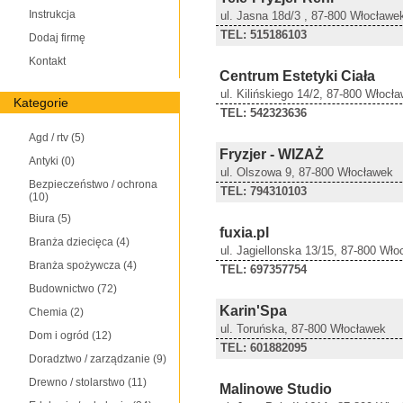
Instrukcja
ul. Jasna 18d/3 , 87-800 Włocławe
TEL: 515186103
Dodaj firmę
Kontakt
Centrum Estetyki Ciała
ul. Kilińskiego 14/2, 87-800 Włocł
Kategorie
TEL: 542323636
Agd / rtv
(5)
Fryzjer - WIZAŻ
Antyki
(0)
ul. Olszowa 9, 87-800 Włocławek
Bezpieczeństwo / ochrona
TEL: 794310103
(10)
Biura
(5)
fuxia.pl
Branża dziecięca
(4)
ul. Jagiellonska 13/15, 87-800 Wł
Branża spożywcza
(4)
TEL: 697357754
Budownictwo
(72)
Karin'Spa
Chemia
(2)
ul. Toruńska, 87-800 Włocławek
Dom i ogród
(12)
TEL: 601882095
Doradztwo / zarządzanie
(9)
Drewno / stolarstwo
(11)
Malinowe Studio