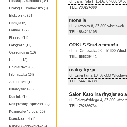
Edukacja / szkolenia
(34)
ul. Jana Pała II 161A, 87-800 Wło
TEL: 793274908
Ekologia / środowisko
(0)
Elektronika
(14)
monalis
Energia
(6)
ul. kujawska 8, 87-800 wloclawek
Farmacja
(2)
TEL: 884216105
Finanse
(11)
ORKUS Studio tatuażu
Fotografia
(11)
ul. ul. Ostrowska 30, 87-800 Włoc
Gastronomia
(10)
TEL: 666239441
Handel
(13)
Hotelarstwo
(8)
realny fryzjer
Informatyka
(24)
ul. Cmentarna 10, 87-800 Włocław
TEL: 544134339
Jubilerstwo
(1)
Klimatyzacje
(3)
Salon Karolina (fryzjer sol
Kominki
(1)
ul. Gałczyńskiego 4, 87-800 Włoc
Kompresory / sprężarki
(2)
TEL: 792899734
Kosmetyka / uroda
(10)
Kserokopiarki
(1)
Książki / wydawnictwo
(4)