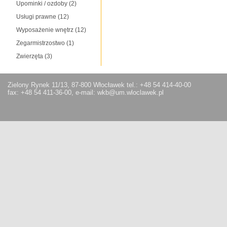
Upominki / ozdoby
(2)
Usługi prawne
(12)
Wyposażenie wnętrz
(12)
Zegarmistrzostwo
(1)
Zwierzęta
(3)
Zielony Rynek 11/13, 87-800 Włocławek tel.: +48 54 414-40-00
fax: +48 54 411-36-00, e-mail: wkb@um.wloclawek.pl