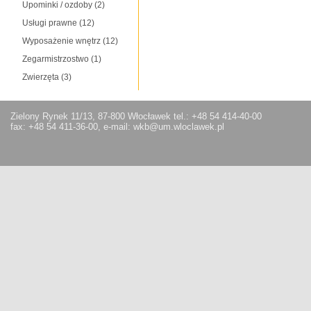
Upominki / ozdoby
(2)
Usługi prawne
(12)
Wyposażenie wnętrz
(12)
Zegarmistrzostwo
(1)
Zwierzęta
(3)
Zielony Rynek 11/13, 87-800 Włocławek tel.: +48 54 414-40-00
fax: +48 54 411-36-00, e-mail: wkb@um.wloclawek.pl