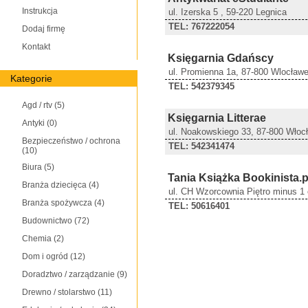
Instrukcja
ul. Izerska 5 , 59-220 Legnica
TEL: 767222054
Dodaj firmę
Kontakt
Księgarnia Gdańscy
ul. Promienna 1a, 87-800 Wlocław
Kategorie
TEL: 542379345
Agd / rtv
(5)
Księgarnia Litterae
Antyki
(0)
ul. Noakowskiego 33, 87-800 Włoc
Bezpieczeństwo / ochrona
TEL: 542341474
(10)
Biura
(5)
Tania Książka Bookinista.p
Branża dziecięca
(4)
ul. CH Wzorcownia Piętro minus 1
Branża spożywcza
(4)
TEL: 50616401
Budownictwo
(72)
Chemia
(2)
Dom i ogród
(12)
Doradztwo / zarządzanie
(9)
Drewno / stolarstwo
(11)