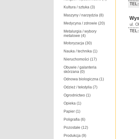
TEL:
Kultura / sztuka
(3)
Maszyny / narzędzia
(8)
Wys
Medycyna / zdrowie
(20)
ul. 
TEL:
Metalurgia / wybory
metalowe
(4)
Motoryzacja
(30)
Nauka / technika
(1)
Nieruchomości
(17)
Obuwie / galanteria
skórzana
(0)
Odnowa biologiczna
(1)
Odzież / tekstylia
(7)
Ogrodnictwo
(1)
Opieka
(1)
Papier
(1)
Poligrafia
(6)
Pozostałe
(12)
Produkcja
(9)