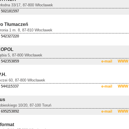
Chłodna 33/17, 87-800 Włocławek
 502181597
ro Tłumaczeń
Wronia 1 m. 8, 87-810 Włocławek
 542327220
KOPOL
iębia 5, 87-800 Włocławek
 542353859
e-mail
WWW
P.H.
Okrzei 60, 87-800 Włocławek
 544115337
e-mail
WWW
vus
obieskiego 10/20, 87-100 Toruń
 695253892
e-mail
WWW
iformat