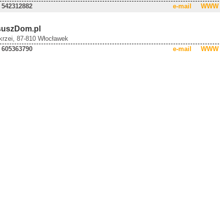
 542312882
e-mail
WWW
uszDom.pl
Okrzei, 87-810 Włocławek
 605363790
e-mail
WWW