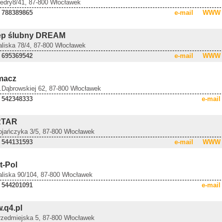
Fredry8/41, 87-800 Włocławek
 788389865
e-mail
WWW
ep ślubny DREAM
aliska 78/4, 87-800 Włocławek
 695369542
e-mail
WWW
macz
M.Dąbrowskiej 62, 87-800 Włocławek
 542348333
e-mail
RTAR
Bojańczyka 3/5, 87-800 Włocławek
 544131593
e-mail
WWW
t-Pol
Kaliska 90/104, 87-800 Włocławek
 544201091
e-mail
.q4.pl
Przedmiejska 5, 87-800 Włocławek