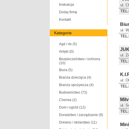
Instrukcja
ul. 
TEL:
Dodaj firmę
Kontakt
Biu
ul. 
Kategorie
TEL:
Agd / rtv
(5)
JU
Antyki
(0)
ul. Z
Bezpieczeństwo / ochrona
TEL:
(10)
Biura
(5)
K.I.
Branża dziecięca
(4)
ul. 
Branża spożywcza
(4)
TEL:
Budownictwo
(72)
Mil
Chemia
(2)
ul. S
Dom i ogród
(12)
TEL:
Doradztwo / zarządzanie
(9)
Drewno / stolarstwo
(11)
Min