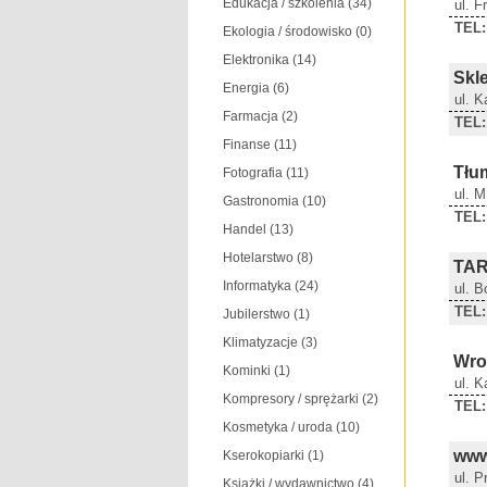
Edukacja / szkolenia
(34)
ul. 
TEL:
Ekologia / środowisko
(0)
Elektronika
(14)
Skl
Energia
(6)
ul. K
Farmacja
(2)
TEL:
Finanse
(11)
Tłu
Fotografia
(11)
ul. 
Gastronomia
(10)
TEL:
Handel
(13)
Hotelarstwo
(8)
TA
Informatyka
(24)
ul. 
TEL:
Jubilerstwo
(1)
Klimatyzacje
(3)
Wro
Kominki
(1)
ul. 
Kompresory / sprężarki
(2)
TEL:
Kosmetyka / uroda
(10)
www
Kserokopiarki
(1)
ul. 
Książki / wydawnictwo
(4)