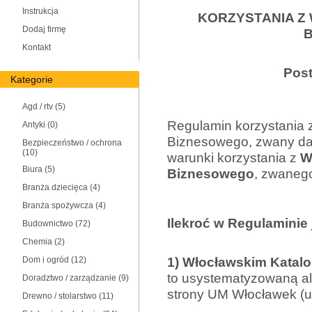
Instrukcja
KORZYSTANIA Z
Dodaj firmę
Kontakt
Post
Kategorie
Agd / rtv
(5)
Regulamin korzystania 
Antyki
(0)
Biznesowego, zwany dal
Bezpieczeństwo / ochrona
(10)
warunki korzystania z
W
Biura
(5)
Biznesowego
, zwaneg
Branża dziecięca
(4)
Branża spożywcza
(4)
Ilekroć w Regulaminie
Budownictwo
(72)
Chemia
(2)
1) Włocławskim Kata
Dom i ogród
(12)
to usystematyzowaną al
Doradztwo / zarządzanie
(9)
strony UM Włocławek (u
Drewno / stolarstwo
(11)