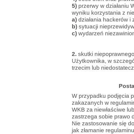
5)
przerwy w działaniu 
wyniku korzystania z ni
a)
działania hackerów i z
b)
sytuacji nieprzewidyw
c)
wydarzeń niezawinio
2.
skutki niepoprawneg
Użytkownika, w szczegó
trzecim lub niedostatec
Post
W przypadku podjęcia p
zakazanych w regulamin
WKB za niewłaściwe lu
zastrzega sobie prawo d
Nie zastosowanie się do
jak złamanie regulamin