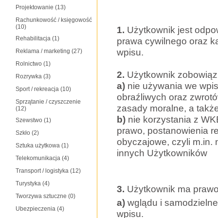
Projektowanie
(13)
Rachunkowość / księgowość
(10)
1.
Użytkownik jest odpo
Rehabilitacja
(1)
prawa cywilnego oraz k
wpisu.
Reklama / marketing
(27)
Rolnictwo
(1)
2.
Użytkownik zobowiązu
Rozrywka
(3)
a)
nie używania we wpis
Sport / rekreacja
(10)
obraźliwych oraz zwrotó
Sprzątanie / czyszczenie
zasady moralne, a także
(12)
b)
nie korzystania z WK
Szewstwo
(1)
prawo, postanowienia r
Szkło
(2)
obyczajowe, czyli m.in.
Sztuka użytkowa
(1)
innych Użytkowników
Telekomunikacja
(4)
Transport / logistyka
(12)
Turystyka
(4)
3.
Użytkownik ma prawo
Tworzywa sztuczne
(0)
a)
wglądu i samodzieln
Ubezpieczenia
(4)
wpisu.