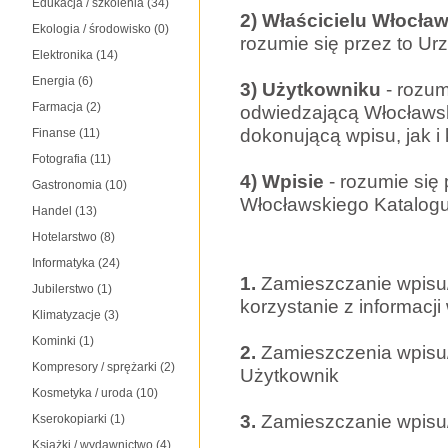
Edukacja / szkolenia
(34)
2) Właścicielu Włocł
Ekologia / środowisko
(0)
rozumie się przez to Ur
Elektronika
(14)
Energia
(6)
3) Użytkowniku
- rozum
Farmacja
(2)
odwiedzającą Włocławs
dokonującą wpisu, jak i
Finanse
(11)
Fotografia
(11)
4) Wpisie
- rozumie się
Gastronomia
(10)
Włocławskiego Katalog
Handel
(13)
Hotelarstwo
(8)
Informatyka
(24)
1.
Zamieszczanie wpisu
Jubilerstwo
(1)
korzystanie z informacji
Klimatyzacje
(3)
Kominki
(1)
2.
Zamieszczenia wpisu
Kompresory / sprężarki
(2)
Użytkownik
Kosmetyka / uroda
(10)
3.
Zamieszczanie wpisu
Kserokopiarki
(1)
Książki / wydawnictwo
(4)