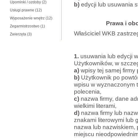
Upominki / ozdoby
(2)
b)
edycji lub usuwania 
Usługi prawne
(12)
Wyposażenie wnętrz
(12)
Prawa i ob
Zegarmistrzostwo
(1)
Właściciel WKB zastrze
Zwierzęta
(3)
1.
usuwania lub edycji 
Użytkowników, w szczeg
a)
wpisy tej samej firmy 
b)
Użytkownik po powt
wpisu w wyznaczonym te
polecenia,
c)
nazwa firmy, dane ad
wielkimi literami,
d)
nazwa firmy lub nazw
znakami literowymi lub 
nazwa lub nazwiskiem,
miejscu nieodpowiednim