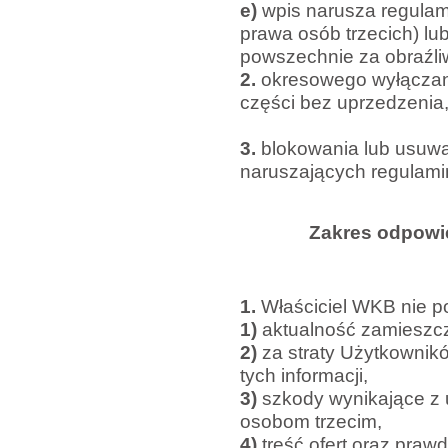
e)
wpis narusza regulam
prawa osób trzecich) lu
powszechnie za obraźli
2.
okresowego wyłączan
części bez uprzedzenia
3.
blokowania lub usuw
naruszających regulamin
Zakres odpowi
1.
Właściciel WKB nie p
1)
aktualność zamieszcz
2)
za straty Użytkown
tych informacji,
3)
szkody wynikające z 
osobom trzecim,
4)
treść ofert oraz pra