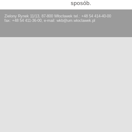
sposób.
Zielony Rynek 11/13, 87-800 Włocławek tel.: +48 54 414-40-00
fax: +48 54 411-36-00, e-mail: wkb@um.wloclawek.pl