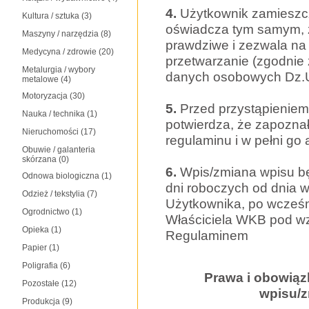
4.
Użytkownik zamieszc
Kultura / sztuka
(3)
oświadcza tym samym, ż
Maszyny / narzędzia
(8)
prawdziwe i zezwala n
Medycyna / zdrowie
(20)
przetwarzanie (zgodnie 
Metalurgia / wybory
danych osobowych Dz.U
metalowe
(4)
Motoryzacja
(30)
5.
Przed przystąpieniem
Nauka / technika
(1)
potwierdza, że zapoznał
Nieruchomości
(17)
regulaminu i w pełni go 
Obuwie / galanteria
skórzana
(0)
6.
Wpis/zmiana wpisu b
Odnowa biologiczna
(1)
dni roboczych od dnia 
Odzież / tekstylia
(7)
Użytkownika, po wcześ
Ogrodnictwo
(1)
Właściciela WKB pod w
Opieka
(1)
Regulaminem
Papier
(1)
Poligrafia
(6)
Prawa i obowią
Pozostałe
(12)
wpisu/
Produkcja
(9)