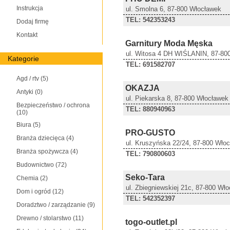
Instrukcja
ul. Smolna 6, 87-800 Włocławek
TEL: 542353243
Dodaj firmę
Kontakt
Garnitury Moda Męska
ul. Witosa 4 DH WIŚLANIN, 87-80
Kategorie
TEL: 691582707
Agd / rtv
(5)
OKAZJA
Antyki
(0)
ul. Piekarska 8, 87-800 Włocławek
Bezpieczeństwo / ochrona
TEL: 880940963
(10)
Biura
(5)
PRO-GUSTO
Branża dziecięca
(4)
ul. Kruszyńska 22/24, 87-800 Wło
Branża spożywcza
(4)
TEL: 790800603
Budownictwo
(72)
Seko-Tara
Chemia
(2)
ul. Zbiegniewskiej 21c, 87-800 Wł
Dom i ogród
(12)
TEL: 542352397
Doradztwo / zarządzanie
(9)
Drewno / stolarstwo
(11)
togo-outlet.pl