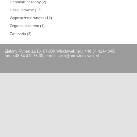
Upominki / ozdoby
(2)
Usługi prawne
(12)
Wyposażenie wnętrz
(12)
Zegarmistrzostwo
(1)
Zwierzęta
(3)
Zielony Rynek 11/13, 87-800 Włocławek tel.: +48 54 414-40-00
fax: +48 54 411-36-00, e-mail: wkb@um.wloclawek.pl