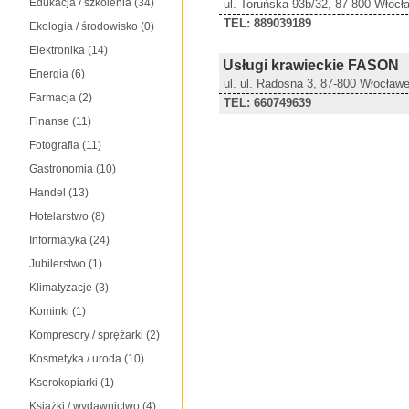
Edukacja / szkolenia
(34)
ul. Toruńska 93b/32, 87-800 Włocł
TEL: 889039189
Ekologia / środowisko
(0)
Elektronika
(14)
Usługi krawieckie FASON
Energia
(6)
ul. ul. Radosna 3, 87-800 Włocław
Farmacja
(2)
TEL: 660749639
Finanse
(11)
Fotografia
(11)
Gastronomia
(10)
Handel
(13)
Hotelarstwo
(8)
Informatyka
(24)
Jubilerstwo
(1)
Klimatyzacje
(3)
Kominki
(1)
Kompresory / sprężarki
(2)
Kosmetyka / uroda
(10)
Kserokopiarki
(1)
Książki / wydawnictwo
(4)