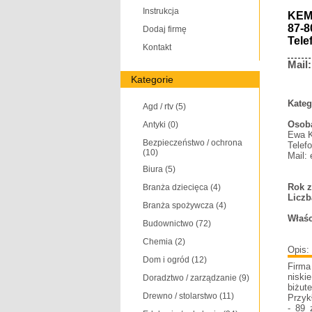
Instrukcja
KEM 
87-8
Dodaj firmę
Tele
Kontakt
Mail
Kategorie
Kateg
Agd / rtv
(5)
Osoba
Antyki
(0)
Ewa 
Bezpieczeństwo / ochrona
Telef
(10)
Mail:
Biura
(5)
Rok z
Branża dziecięca
(4)
Liczb
Branża spożywcza
(4)
Właśc
Budownictwo
(72)
Chemia
(2)
Opis:
Dom i ogród
(12)
Firma
niski
Doradztwo / zarządzanie
(9)
biżut
Drewno / stolarstwo
(11)
Przykł
- 89 