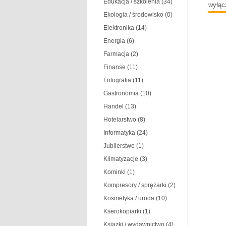
Edukacja / szkolenia
(34)
wyłąc
Ekologia / środowisko
(0)
Elektronika
(14)
Energia
(6)
Farmacja
(2)
Finanse
(11)
Fotografia
(11)
Gastronomia
(10)
Handel
(13)
Hotelarstwo
(8)
Informatyka
(24)
Jubilerstwo
(1)
Klimatyzacje
(3)
Kominki
(1)
Kompresory / sprężarki
(2)
Kosmetyka / uroda
(10)
Kserokopiarki
(1)
Książki / wydawnictwo
(4)