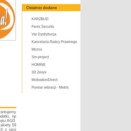
Ostatnio dodane
KARZBUD
Fenix Security
Vip Dystrybucja
Kancelaria Radcy Prawnego
Micros
Sm-project
HOMINE
3D Zexyx
MotivationDirect
Pomiar wibracji - Metris
rantujemy
datki, np
zętu AGD.
żakiety 59
h z racji