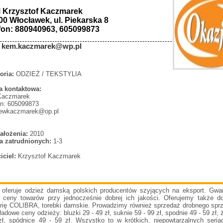
Krzysztof Kaczmarek
00 Włocławek, ul. Piekarska 8
fon: 880940963, 605099873
:
kem.kaczmarek@wp.pl
oria:
ODZIEŻ / TEKSTYLIA
 kontaktowa:
Kaczmarek
on: 605099873
 ewkaczmarek@op.pl
ałożenia:
2010
a zatrudnionych:
1-3
iciel:
Krzysztof Kaczmarek
 oferuje odzież damską polskich producentów szyjących na eksport. Gwa
e ceny towarów przy jednocześnie dobrej ich jakości. Oferujemy także do
erię COLIBRA, torebki damskie. Prowadzimy również sprzedaż drobnego spr
adowe ceny odzieży: bluzki 29 - 49 zł, suknie 59 - 99 zł, spodnie 49 - 59 zł, 
zł, spódnice 49 - 59 zł. Wszystko to w krótkich, niepowtarzalnych seriac