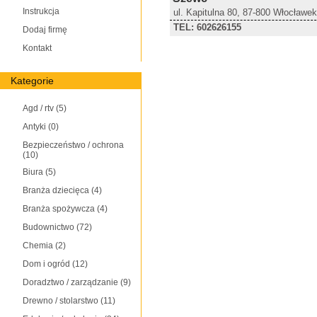
Instrukcja
ul. Kapitulna 80, 87-800 Włocławek
TEL: 602626155
Dodaj firmę
Kontakt
Kategorie
Agd / rtv
(5)
Antyki
(0)
Bezpieczeństwo / ochrona
(10)
Biura
(5)
Branża dziecięca
(4)
Branża spożywcza
(4)
Budownictwo
(72)
Chemia
(2)
Dom i ogród
(12)
Doradztwo / zarządzanie
(9)
Drewno / stolarstwo
(11)