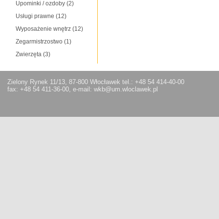
Upominki / ozdoby
(2)
Usługi prawne
(12)
Wyposażenie wnętrz
(12)
Zegarmistrzostwo
(1)
Zwierzęta
(3)
Zielony Rynek 11/13, 87-800 Włocławek tel.: +48 54 414-40-00
fax: +48 54 411-36-00, e-mail: wkb@um.wloclawek.pl