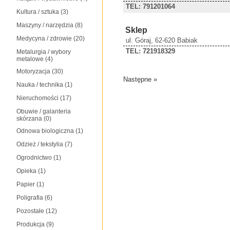
TEL: 791201064
Kultura / sztuka
(3)
Maszyny / narzędzia
(8)
Sklep
Medycyna / zdrowie
(20)
ul. Góraj, 62-620 Babiak
TEL: 721918329
Metalurgia / wybory
metalowe
(4)
Motoryzacja
(30)
Następne »
Nauka / technika
(1)
Nieruchomości
(17)
Obuwie / galanteria
skórzana
(0)
Odnowa biologiczna
(1)
Odzież / tekstylia
(7)
Ogrodnictwo
(1)
Opieka
(1)
Papier
(1)
Poligrafia
(6)
Pozostałe
(12)
Produkcja
(9)