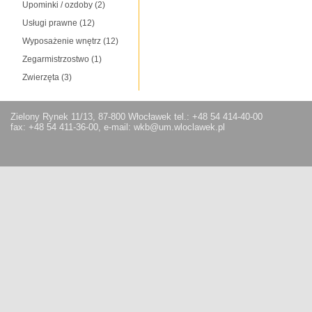
Upominki / ozdoby
(2)
Usługi prawne
(12)
Wyposażenie wnętrz
(12)
Zegarmistrzostwo
(1)
Zwierzęta
(3)
Zielony Rynek 11/13, 87-800 Włocławek tel.: +48 54 414-40-00
fax: +48 54 411-36-00, e-mail: wkb@um.wloclawek.pl