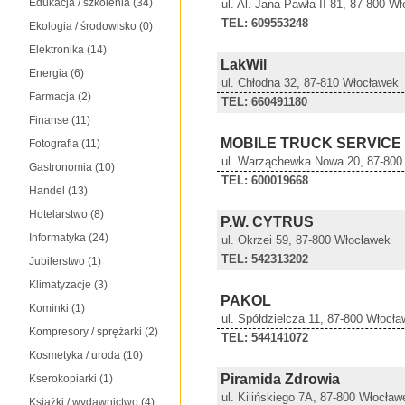
Edukacja / szkolenia
(34)
ul. Al. Jana Pawła II 81, 87-800 W
TEL: 609553248
Ekologia / środowisko
(0)
Elektronika
(14)
LakWil
Energia
(6)
ul. Chłodna 32, 87-810 Włocławek
Farmacja
(2)
TEL: 660491180
Finanse
(11)
MOBILE TRUCK SERVICE
Fotografia
(11)
ul. Warząchewka Nowa 20, 87-800
Gastronomia
(10)
TEL: 600019668
Handel
(13)
Hotelarstwo
(8)
P.W. CYTRUS
Informatyka
(24)
ul. Okrzei 59, 87-800 Włocławek
TEL: 542313202
Jubilerstwo
(1)
Klimatyzacje
(3)
PAKOL
Kominki
(1)
ul. Spółdzielcza 11, 87-800 Włocł
Kompresory / sprężarki
(2)
TEL: 544141072
Kosmetyka / uroda
(10)
Piramida Zdrowia
Kserokopiarki
(1)
ul. Kilińskiego 7A, 87-800 Włocław
Książki / wydawnictwo
(4)