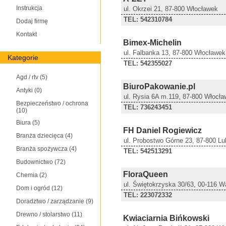
Instrukcja
ul. Okrzei 21, 87-800 Włocławek
TEL: 542310784
Dodaj firmę
Kontakt
Bimex-Michelin
ul. Falbanka 13, 87-800 Włocławek
Kategorie
TEL: 542355027
Agd / rtv
(5)
BiuroPakowanie.pl
Antyki
(0)
ul. Rysia 6A m.119, 87-800 Włocł
Bezpieczeństwo / ochrona
TEL: 736243451
(10)
Biura
(5)
FH Daniel Rogiewicz
Branża dziecięca
(4)
ul. Probostwo Górne 23, 87-800 Lu
Branża spożywcza
(4)
TEL: 542513291
Budownictwo
(72)
FloraQueen
Chemia
(2)
ul. Świętokrzyska 30/63, 00-116 
Dom i ogród
(12)
TEL: 223072332
Doradztwo / zarządzanie
(9)
Drewno / stolarstwo
(11)
Kwiaciarnia Bińkowski