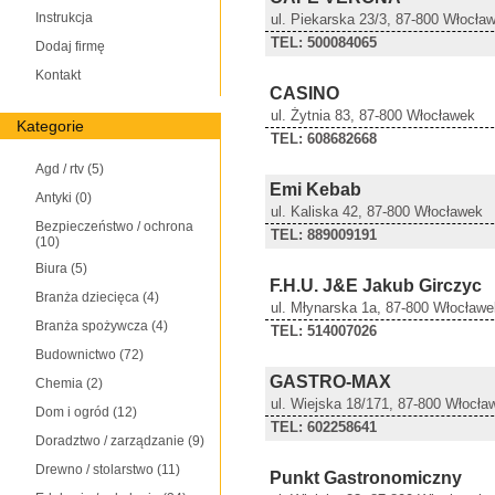
Instrukcja
ul. Piekarska 23/3, 87-800 Włocła
TEL: 500084065
Dodaj firmę
Kontakt
CASINO
ul. Żytnia 83, 87-800 Włocławek
Kategorie
TEL: 608682668
Agd / rtv
(5)
Emi Kebab
Antyki
(0)
ul. Kaliska 42, 87-800 Włocławek
Bezpieczeństwo / ochrona
TEL: 889009191
(10)
Biura
(5)
F.H.U. J&E Jakub Girczyc
Branża dziecięca
(4)
ul. Młynarska 1a, 87-800 Włocławe
Branża spożywcza
(4)
TEL: 514007026
Budownictwo
(72)
GASTRO-MAX
Chemia
(2)
ul. Wiejska 18/171, 87-800 Włocła
Dom i ogród
(12)
TEL: 602258641
Doradztwo / zarządzanie
(9)
Drewno / stolarstwo
(11)
Punkt Gastronomiczny