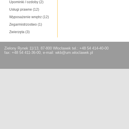
Upominki / ozdoby
(2)
Usługi prawne
(12)
Wyposażenie wnętrz
(12)
Zegarmistrzostwo
(1)
Zwierzęta
(3)
Zielony Rynek 11/13, 87-800 Włocławek tel.: +48 54 414-40-00
fax: +48 54 411-36-00, e-mail: wkb@um.wloclawek.pl