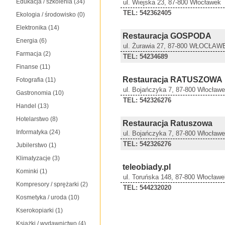
Edukacja / szkolenia
(34)
ul. Wiejska 23, 87-800 Włocławek
TEL: 542362405
Ekologia / środowisko
(0)
Elektronika
(14)
Restauracja GOSPODA
Energia
(6)
ul. Żurawia 27, 87-800 WŁOCŁAW
Farmacja
(2)
TEL: 54234689
Finanse
(11)
Restauracja RATUSZOWA
Fotografia
(11)
ul. Bojańczyka 7, 87-800 Włocław
Gastronomia
(10)
TEL: 542326276
Handel
(13)
Hotelarstwo
(8)
Restauracja Ratuszowa
Informatyka
(24)
ul. Bojańczyka 7, 87-800 Włocław
TEL: 542326276
Jubilerstwo
(1)
Klimatyzacje
(3)
teleobiady.pl
Kominki
(1)
ul. Toruńska 148, 87-800 Włocławe
Kompresory / sprężarki
(2)
TEL: 544232020
Kosmetyka / uroda
(10)
Kserokopiarki
(1)
Książki / wydawnictwo
(4)