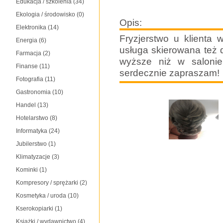
Edukacja / szkolenia
(34)
Ekologia / środowisko
(0)
Opis:
Elektronika
(14)
Fryzjerstwo u klienta 
Energia
(6)
usługa skierowana też 
Farmacja
(2)
wyższe niż w salonie
Finanse
(11)
serdecznie zapraszam!
Fotografia
(11)
Gastronomia
(10)
Handel
(13)
Hotelarstwo
(8)
Informatyka
(24)
Jubilerstwo
(1)
Klimatyzacje
(3)
Kominki
(1)
Kompresory / sprężarki
(2)
Kosmetyka / uroda
(10)
Kserokopiarki
(1)
Książki / wydawnictwo
(4)