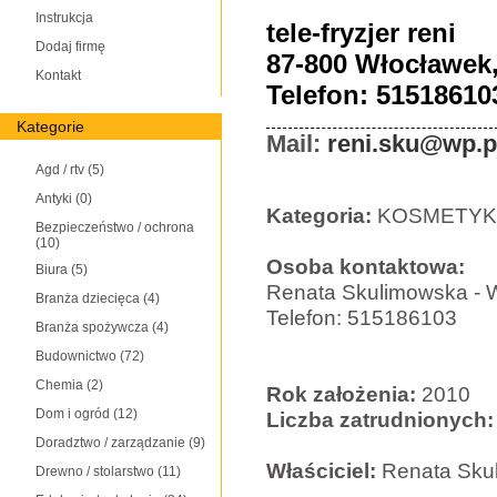
Instrukcja
tele-fryzjer reni
Dodaj firmę
87-800 Włocławek,
Kontakt
Telefon: 51518610
Kategorie
Mail:
reni.sku@wp.p
Agd / rtv
(5)
Antyki
(0)
Kategoria:
KOSMETYKA
Bezpieczeństwo / ochrona
(10)
Osoba kontaktowa:
Biura
(5)
Renata Skulimowska - W
Branża dziecięca
(4)
Telefon: 515186103
Branża spożywcza
(4)
Budownictwo
(72)
Chemia
(2)
Rok założenia:
2010
Dom i ogród
(12)
Liczba zatrudnionych:
Doradztwo / zarządzanie
(9)
Właściciel:
Renata Sku
Drewno / stolarstwo
(11)