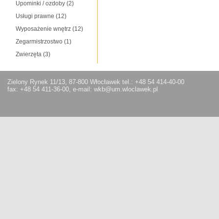
Upominki / ozdoby
(2)
Usługi prawne
(12)
Wyposażenie wnętrz
(12)
Zegarmistrzostwo
(1)
Zwierzęta
(3)
Zielony Rynek 11/13, 87-800 Włocławek tel.: +48 54 414-40-00
fax: +48 54 411-36-00, e-mail: wkb@um.wloclawek.pl