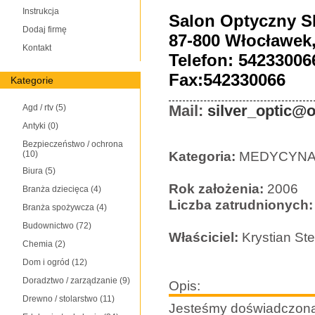
Instrukcja
Salon Optyczny 
Dodaj firmę
87-800 Włocławek,
Kontakt
Telefon: 54233006
Fax:542330066
Kategorie
Mail:
silver_optic@o
Agd / rtv
(5)
Antyki
(0)
Bezpieczeństwo / ochrona
Kategoria:
MEDYCYNA 
(10)
Biura
(5)
Rok założenia:
2006
Branża dziecięca
(4)
Liczba zatrudnionych:
Branża spożywcza
(4)
Budownictwo
(72)
Właściciel:
Krystian St
Chemia
(2)
Dom i ogród
(12)
Doradztwo / zarządzanie
(9)
Opis:
Drewno / stolarstwo
(11)
Jesteśmy doświadczoną 