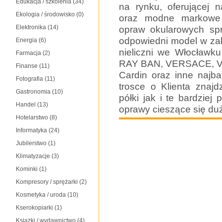
Edukacja / szkolenia
(34)
na rynku, oferującej n
Ekologia / środowisko
(0)
oraz modne markowe 
Elektronika
(14)
opraw okularowych spr
odpowiedni model w za
Energia
(6)
nieliczni we Włocławku
Farmacja
(2)
RAY BAN, VERSACE, VOG
Finanse
(11)
Cardin oraz inne najba
Fotografia
(11)
trosce o Klienta znaj
Gastronomia
(10)
półki jak i te bardziej
Handel
(13)
oprawy cieszące się d
Hotelarstwo
(8)
Informatyka
(24)
Jubilerstwo
(1)
Klimatyzacje
(3)
Kominki
(1)
Kompresory / sprężarki
(2)
Kosmetyka / uroda
(10)
Kserokopiarki
(1)
Książki / wydawnictwo
(4)