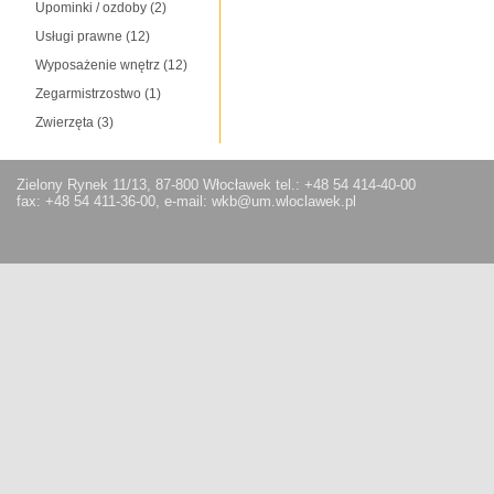
Upominki / ozdoby
(2)
Usługi prawne
(12)
Wyposażenie wnętrz
(12)
Zegarmistrzostwo
(1)
Zwierzęta
(3)
Zielony Rynek 11/13, 87-800 Włocławek tel.: +48 54 414-40-00
fax: +48 54 411-36-00, e-mail: wkb@um.wloclawek.pl