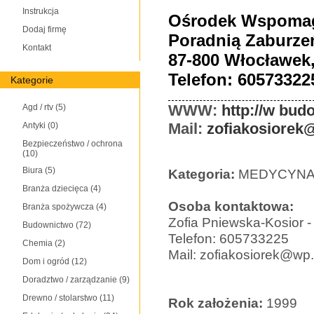
Instrukcja
Ośrodek Wspomag
Dodaj firmę
Poradnią Zaburz
Kontakt
87-800 Włocławek,
Telefon: 60573322
Kategorie
WWW:
http://w bud
Agd / rtv
(5)
Mail:
zofiakosiorek
Antyki
(0)
Bezpieczeństwo / ochrona
(10)
Biura
(5)
Kategoria:
MEDYCYNA 
Branża dziecięca
(4)
Osoba kontaktowa:
Branża spożywcza
(4)
Zofia Pniewska-Kosior -
Budownictwo
(72)
Telefon: 605733225
Chemia
(2)
Mail: zofiakosiorek@wp.
Dom i ogród
(12)
Doradztwo / zarządzanie
(9)
Drewno / stolarstwo
(11)
Rok założenia:
1999