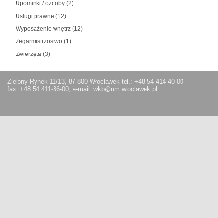
Upominki / ozdoby
(2)
Usługi prawne
(12)
Wyposażenie wnętrz
(12)
Zegarmistrzostwo
(1)
Zwierzęta
(3)
Zielony Rynek 11/13, 87-800 Włocławek tel.: +48 54 414-40-00
fax: +48 54 411-36-00, e-mail: wkb@um.wloclawek.pl