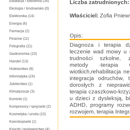
Edukacja / szkolenia
(34)
Liczba zatrudnionych:
Ekologia / środowisko
(0)
Właściciel:
Zofia Pniew
Elektronika
(14)
Energia
(6)
Farmacja
(2)
Opis:
Finanse
(11)
Diagnoza i terapia d
Fotografia
(11)
leczenie wad mowy u do
Gastronomia
(10)
trudności szkolne, 
Handel
(13)
metody -terapia C
Hotelarstwo
(8)
wiotkich,rehabilitacja 
Informatyka
(24)
integracja odruchów, 
dorosłych z nieprawi
Jubilerstwo
(1)
terapia czaszkowo-krzy
Klimatyzacje
(3)
u dzieci z dysleksją, b
Kominki
(1)
ADHD, programy rozwo
Kompresory / sprężarki
(2)
rozwojem, terapia Integ
Kosmetyka / uroda
(10)
Kserokopiarki
(1)
Książki / wydawnictwo
(4)