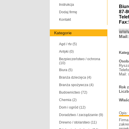
Instrukcja
Biur
87-8
Dodaj firmę
Tele
Kontakt
Fax
WW
Kategorie
Mail
Agd / rtv
(5)
Antyki
(0)
Kateg
Bezpieczeństwo / ochrona
Osoba
(10)
Rysza
Telef
Biura
(5)
Mail:
Branża dziecięca
(4)
Branża spożywcza
(4)
Rok z
Liczb
Budownictwo
(72)
Chemia
(2)
Właśc
Dom i ogród
(12)
Opis:
Doradztwo / zarządzanie
(9)
Firma
Drewno / stolarstwo
(11)
zakre
proje