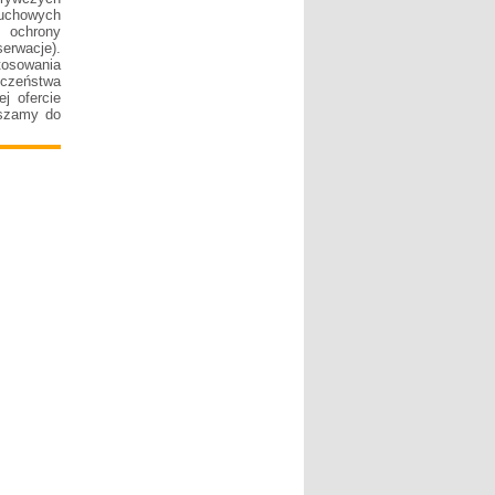
buchowych
, ochrony
erwacje).
osowania
czeństwa
j ofercie
aszamy do