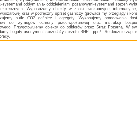
u-systemami oddymiania- oddzieleniami pożarowymi-systemami stężeń wy
bezpiecznych. Wyposażamy obiekty w znaki ewakuacyjne, informacyjne
iwpożarowej oraz w podręczny sprzęt gaśniczy (prowadzimy przeglądy i kons
izujemy butle CO2 gaśnice i agregaty. Wykonujemy opracowania dost
któw do wymogów ochrony przeciwpożarowej oraz instrukcji bezpie
owego. Przygotowujemy obiekty do odbiorów przez Straż Pożarną. W swe
damy bogaty asortyment sprzedaży sprzętu BHP i ppoż. Serdecznie zapr
pracy.