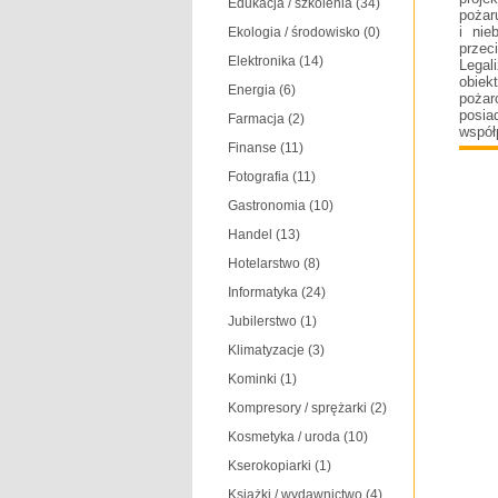
Edukacja / szkolenia
(34)
pożar
i nie
Ekologia / środowisko
(0)
przec
Elektronika
(14)
Legal
obie
Energia
(6)
pożar
posia
Farmacja
(2)
współ
Finanse
(11)
Fotografia
(11)
Gastronomia
(10)
Handel
(13)
Hotelarstwo
(8)
Informatyka
(24)
Jubilerstwo
(1)
Klimatyzacje
(3)
Kominki
(1)
Kompresory / sprężarki
(2)
Kosmetyka / uroda
(10)
Kserokopiarki
(1)
Książki / wydawnictwo
(4)