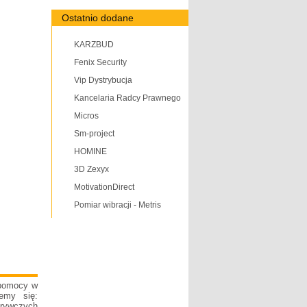
Ostatnio dodane
KARZBUD
Fenix Security
Vip Dystrybucja
Kancelaria Radcy Prawnego
Micros
Sm-project
HOMINE
3D Zexyx
MotivationDirect
Pomiar wibracji - Metris
 pomocy w
emy się:
krywczych