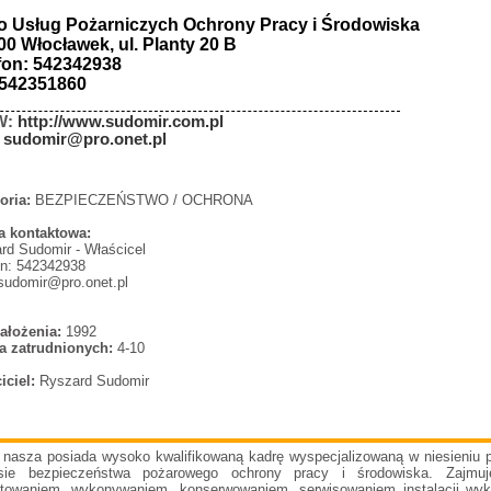
o Usług Pożarniczych Ochrony Pracy i Środowiska
00 Włocławek, ul. Planty 20 B
fon: 542342938
:542351860
W:
http://www.sudomir.com.pl
:
sudomir@pro.onet.pl
oria:
BEZPIECZEŃSTWO / OCHRONA
 kontaktowa:
rd Sudomir - Właścicel
on: 542342938
 sudomir@pro.onet.pl
ałożenia:
1992
a zatrudnionych:
4-10
iciel:
Ryszard Sudomir
 nasza posiada wysoko kwalifikowaną kadrę wyspecjalizowaną w niesieniu
sie bezpieczeństwa pożarowego ochrony pracy i środowiska. Zajmuj
ktowaniem, wykonywaniem, konserwowaniem, serwisowaniem instalacji wy