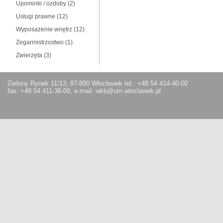
Upominki / ozdoby
(2)
Usługi prawne
(12)
Wyposażenie wnętrz
(12)
Zegarmistrzostwo
(1)
Zwierzęta
(3)
Zielony Rynek 11/13, 87-800 Włocławek tel.: +48 54 414-40-00
fax: +48 54 411-36-00, e-mail: wkb@um.wloclawek.pl