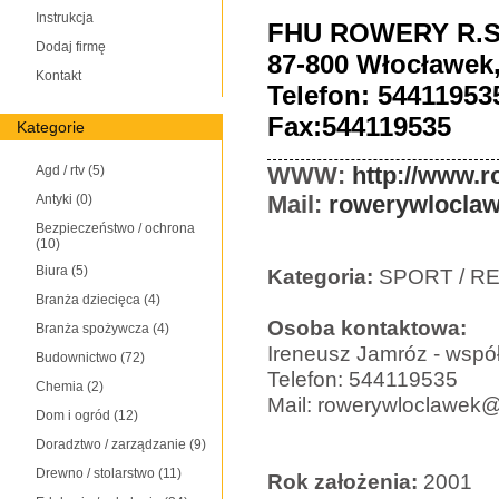
Instrukcja
FHU ROWERY R.Sm
Dodaj firmę
87-800 Włocławek,
Kontakt
Telefon: 54411953
Fax:544119535
Kategorie
WWW:
http://www.r
Agd / rtv
(5)
Mail:
rowerywlocla
Antyki
(0)
Bezpieczeństwo / ochrona
(10)
Biura
(5)
Kategoria:
SPORT / R
Branża dziecięca
(4)
Osoba kontaktowa:
Branża spożywcza
(4)
Ireneusz Jamróz - współ
Budownictwo
(72)
Telefon: 544119535
Chemia
(2)
Mail: rowerywloclawek@
Dom i ogród
(12)
Doradztwo / zarządzanie
(9)
Drewno / stolarstwo
(11)
Rok założenia:
2001