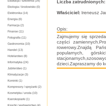
Edukacja / szkolenia
(34)
Liczba zatrudnionych:
Ekologia / środowisko
(0)
Właściciel:
Ireneusz J
Elektronika
(14)
Energia
(6)
Farmacja
(2)
Opis:
Finanse
(11)
Zajmujemy się sprzeda
Fotografia
(11)
części zamiennych.Pr
Gastronomia
(10)
rowerowy.Znajdą Pa
Handel
(13)
popularnych, górskich,
Hotelarstwo
(8)
stacjonarnych,szo
Informatyka
(24)
dzieci.Zapraszamy do k
Jubilerstwo
(1)
Klimatyzacje
(3)
Kominki
(1)
Kompresory / sprężarki
(2)
Kosmetyka / uroda
(10)
Kserokopiarki
(1)
Książki / wydawnictwo
(4)