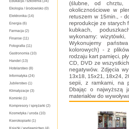
Edukacja / szkolenia
(34)
(ślubne, od chrztu, 
Ekologia / środowisko
(0)
okolicznościowe w ple
retuszem w 15min., - d
Elektronika
(14)
reprodukcje ze starych fo
Energia
(6)
kubkach, poduszkac
Farmacja
(2)
wykonamy: wizytówki, z
Finanse
(11)
Wykonujemy państwa
Fotografia
(11)
kolorowych) - z plikó
Gastronomia
(10)
rodzaju kart pamięci, p
Handel
(13)
CD, DVD ze wszystkich
Hotelarstwo
(8)
negatywów. Zdjęcia wy
13x18, 15x21, 18x24, 20
Informatyka
(24)
sepii, z ramkami, na
Jubilerstwo
(1)
Dbając o najwyższą j
Klimatyzacje
(3)
materiałów do wywoływan
Kominki
(1)
Kompresory / sprężarki
(2)
Kosmetyka / uroda
(10)
Kserokopiarki
(1)
Książki / wydawnictwo
(4)