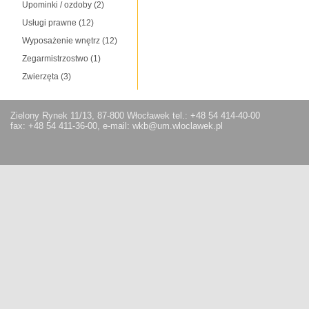
Upominki / ozdoby
(2)
Usługi prawne
(12)
Wyposażenie wnętrz
(12)
Zegarmistrzostwo
(1)
Zwierzęta
(3)
Zielony Rynek 11/13, 87-800 Włocławek tel.: +48 54 414-40-00
fax: +48 54 411-36-00, e-mail: wkb@um.wloclawek.pl