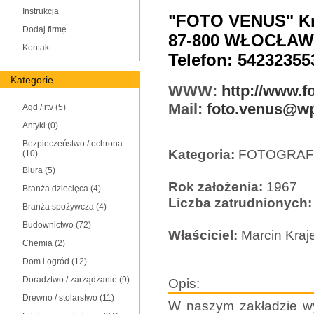
Instrukcja
"FOTO VENUS" Kr
Dodaj firmę
87-800 WŁOCŁAWE
Kontakt
Telefon: 54232355
Kategorie
WWW:
http://www.f
Mail:
foto.venus@wp
Agd / rtv
(5)
Antyki
(0)
Bezpieczeństwo / ochrona
Kategoria:
FOTOGRAF
(10)
Biura
(5)
Rok założenia:
1967
Branża dziecięca
(4)
Liczba zatrudnionych:
Branża spożywcza
(4)
Budownictwo
(72)
Właściciel:
Marcin Kraj
Chemia
(2)
Dom i ogród
(12)
Doradztwo / zarządzanie
(9)
Opis:
Drewno / stolarstwo
(11)
W naszym zakładzie wy