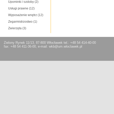
Upominki / ozdoby
(2)
Usługi prawne
(12)
Wyposażenie wnętrz
(12)
Zegarmistrzostwo
(1)
Zwierzęta
(3)
Zielony Rynek 11/13, 87-800 Włocławek tel.: +48 54 414-40-00
fax: +48 54 411-36-00, e-mail: wkb@um.wloclawek.pl