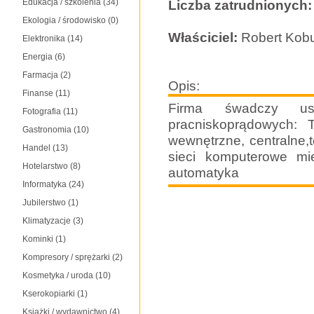
Edukacja / szkolenia
(34)
Liczba zatrudnionych:
Ekologia / środowisko
(0)
Właściciel:
Robert Kob
Elektronika
(14)
Energia
(6)
Farmacja
(2)
Opis:
Finanse
(11)
Firma śwadczy us
Fotografia
(11)
pracniskoprądowych: T
Gastronomia
(10)
wewnętrzne, centralne,t
Handel
(13)
sieci komputerowe mie
Hotelarstwo
(8)
automatyka
Informatyka
(24)
Jubilerstwo
(1)
Klimatyzacje
(3)
Kominki
(1)
Kompresory / sprężarki
(2)
Kosmetyka / uroda
(10)
Kserokopiarki
(1)
Książki / wydawnictwo
(4)