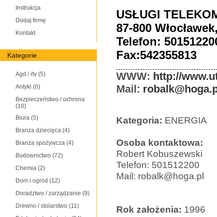
Instrukcja
USŁUGI TELEKO
Dodaj firmę
87-800 Włocławek,
Kontakt
Telefon: 50151220
Fax:542355813
Kategorie
WWW:
http://www.u
Agd / rtv
(5)
Mail:
robalk@hoga.p
Antyki
(0)
Bezpieczeństwo / ochrona
(10)
Biura
(5)
Kategoria:
ENERGIA
Branża dziecięca
(4)
Osoba kontaktowa:
Branża spożywcza
(4)
Robert Kobuszewski
Budownictwo
(72)
Telefon: 501512200
Chemia
(2)
Mail: robalk@hoga.pl
Dom i ogród
(12)
Doradztwo / zarządzanie
(9)
Drewno / stolarstwo
(11)
Rok założenia:
1996