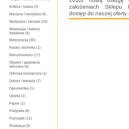
2010r. nową usługę -
założeniach Sklepu I
Kultura / sztuka
(3)
dostęp do naszej ofert
Maszyny / narzędzia
(8)
Medycyna / zdrowie
(20)
Metalurgia / wybory
metalowe
(4)
Motoryzacja
(30)
Nauka / technika
(1)
Nieruchomości
(17)
Obuwie / galanteria
skórzana
(0)
Odnowa biologiczna
(1)
Odzież / tekstylia
(7)
Ogrodnictwo
(1)
Opieka
(1)
Papier
(1)
Poligrafia
(6)
Pozostałe
(12)
Produkcja
(9)