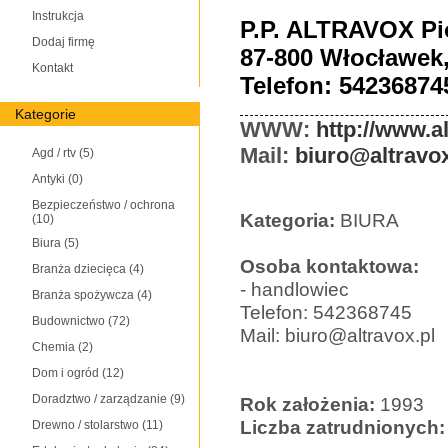
Instrukcja
P.P. ALTRAVOX Pi
Dodaj firmę
87-800 Włocławek,
Kontakt
Telefon: 54236874
Kategorie
WWW:
http://www.al
Mail:
biuro@altravox
Agd / rtv
(5)
Antyki
(0)
Bezpieczeństwo / ochrona
Kategoria:
BIURA
(10)
Biura
(5)
Osoba kontaktowa:
Branża dziecięca
(4)
- handlowiec
Branża spożywcza
(4)
Telefon: 542368745
Budownictwo
(72)
Mail: biuro@altravox.pl
Chemia
(2)
Dom i ogród
(12)
Doradztwo / zarządzanie
(9)
Rok założenia:
1993
Liczba zatrudnionych:
Drewno / stolarstwo
(11)