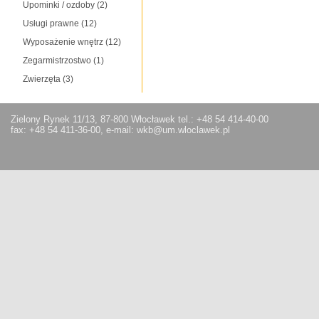
Upominki / ozdoby
(2)
Usługi prawne
(12)
Wyposażenie wnętrz
(12)
Zegarmistrzostwo
(1)
Zwierzęta
(3)
Zielony Rynek 11/13, 87-800 Włocławek tel.: +48 54 414-40-00
fax: +48 54 411-36-00, e-mail: wkb@um.wloclawek.pl