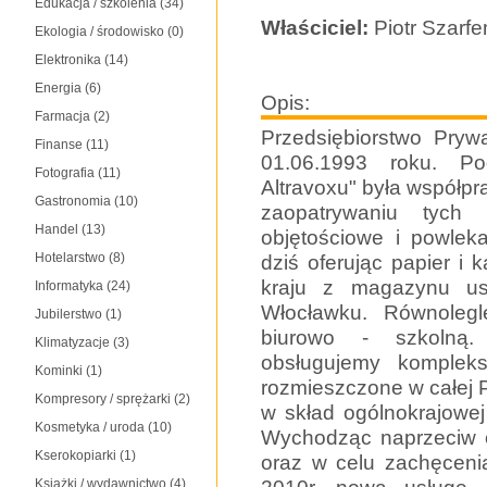
Edukacja / szkolenia
(34)
Właściciel:
Piotr Szarf
Ekologia / środowisko
(0)
Elektronika
(14)
Energia
(6)
Opis:
Farmacja
(2)
Przedsiębiorstwo Pryw
Finanse
(11)
01.06.1993 roku. P
Fotografia
(11)
Altravoxu" była współp
Gastronomia
(10)
zaopatrywaniu tych
Handel
(13)
objętościowe i powlek
Hotelarstwo
(8)
dziś oferując papier i 
kraju z magazynu u
Informatyka
(24)
Włocławku. Równoleg
Jubilerstwo
(1)
biurowo - szkolną.
Klimatyzacje
(3)
obsługujemy kompleks
Kominki
(1)
rozmieszczone w całej 
Kompresory / sprężarki
(2)
w skład ogólnokrajowej 
Kosmetyka / uroda
(10)
Wychodząc naprzeciw 
Kserokopiarki
(1)
oraz w celu zachęceni
Książki / wydawnictwo
(4)