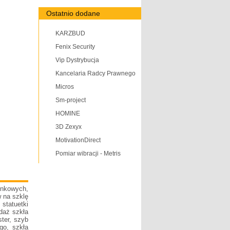
Ostatnio dodane
KARZBUD
Fenix Security
Vip Dystrybucja
Kancelaria Radcy Prawnego
Micros
Sm-project
HOMINE
3D Zexyx
MotivationDirect
Pomiar wibracji - Metris
enkowych,
 na szklę
 statuetki
daż szkła
ter, szyb
go, szkła