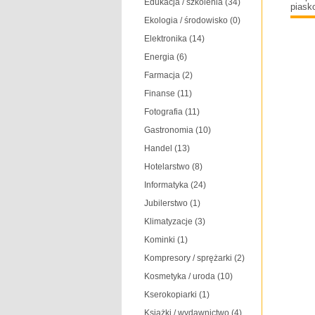
Edukacja / szkolenia
(34)
piask
Ekologia / środowisko
(0)
Elektronika
(14)
Energia
(6)
Farmacja
(2)
Finanse
(11)
Fotografia
(11)
Gastronomia
(10)
Handel
(13)
Hotelarstwo
(8)
Informatyka
(24)
Jubilerstwo
(1)
Klimatyzacje
(3)
Kominki
(1)
Kompresory / sprężarki
(2)
Kosmetyka / uroda
(10)
Kserokopiarki
(1)
Książki / wydawnictwo
(4)