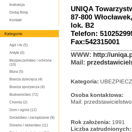
Instrukcja
UNIQA Towarzyst
Dodaj firmę
87-800 Włocławek,
Kontakt
lok. B2
Telefon: 51025299
Kategorie
Fax:542315001
Agd / rtv
(5)
Antyki
(0)
WWW:
http://uniqa.p
Bezpieczeństwo / ochrona
Mail:
przedstawicie
(10)
Biura
(5)
Branża dziecięca
(4)
Kategoria:
UBEZPIECZ
Branża spożywcza
(4)
Osoba kontaktowa:
Budownictwo
(72)
Mail: przedstawicielstw
Chemia
(2)
Dom i ogród
(12)
Doradztwo / zarządzanie
(9)
Rok założenia:
1991
Drewno / stolarstwo
(11)
Liczba zatrudnionych: