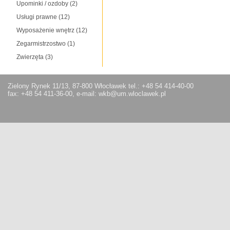
Upominki / ozdoby
(2)
Usługi prawne
(12)
Wyposażenie wnętrz
(12)
Zegarmistrzostwo
(1)
Zwierzęta
(3)
Zielony Rynek 11/13, 87-800 Włocławek tel.: +48 54 414-40-00
fax: +48 54 411-36-00, e-mail: wkb@um.wloclawek.pl