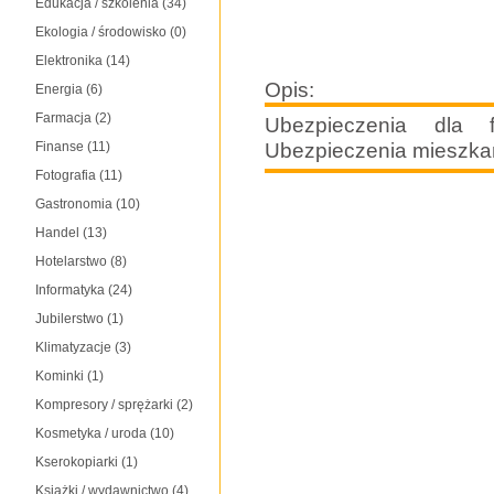
Edukacja / szkolenia
(34)
Ekologia / środowisko
(0)
Elektronika
(14)
Opis:
Energia
(6)
Farmacja
(2)
Ubezpieczenia dla f
Ubezpieczenia mieszka
Finanse
(11)
Fotografia
(11)
Gastronomia
(10)
Handel
(13)
Hotelarstwo
(8)
Informatyka
(24)
Jubilerstwo
(1)
Klimatyzacje
(3)
Kominki
(1)
Kompresory / sprężarki
(2)
Kosmetyka / uroda
(10)
Kserokopiarki
(1)
Książki / wydawnictwo
(4)