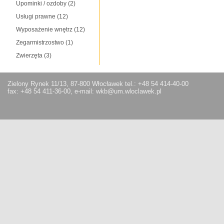
Upominki / ozdoby
(2)
Usługi prawne
(12)
Wyposażenie wnętrz
(12)
Zegarmistrzostwo
(1)
Zwierzęta
(3)
Zielony Rynek 11/13, 87-800 Włocławek tel.: +48 54 414-40-00
fax: +48 54 411-36-00, e-mail: wkb@um.wloclawek.pl