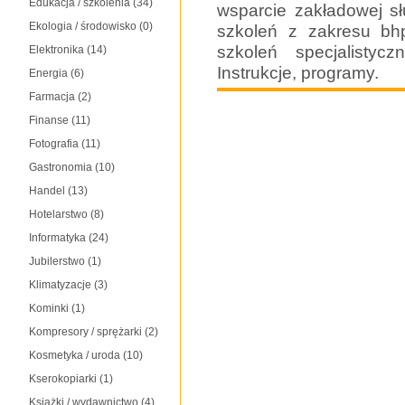
Edukacja / szkolenia
(34)
wsparcie zakładowej sł
Ekologia / środowisko
(0)
szkoleń z zakresu bh
szkoleń specjalistyc
Elektronika
(14)
Instrukcje, programy.
Energia
(6)
Farmacja
(2)
Finanse
(11)
Fotografia
(11)
Gastronomia
(10)
Handel
(13)
Hotelarstwo
(8)
Informatyka
(24)
Jubilerstwo
(1)
Klimatyzacje
(3)
Kominki
(1)
Kompresory / sprężarki
(2)
Kosmetyka / uroda
(10)
Kserokopiarki
(1)
Książki / wydawnictwo
(4)