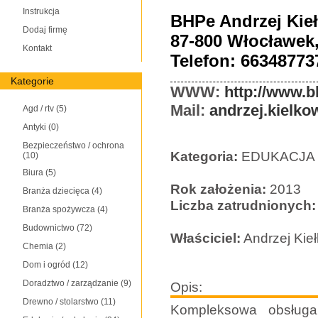
Instrukcja
BHPe Andrzej Kie
Dodaj firmę
87-800 Włocławek,
Kontakt
Telefon: 66348773
Kategorie
WWW:
http://www.b
Mail:
andrzej.kielk
Agd / rtv
(5)
Antyki
(0)
Bezpieczeństwo / ochrona
Kategoria:
EDUKACJA 
(10)
Biura
(5)
Rok założenia:
2013
Branża dziecięca
(4)
Liczba zatrudnionych:
Branża spożywcza
(4)
Budownictwo
(72)
Właściciel:
Andrzej Kie
Chemia
(2)
Dom i ogród
(12)
Doradztwo / zarządzanie
(9)
Opis:
Drewno / stolarstwo
(11)
Kompleksowa obsługa 