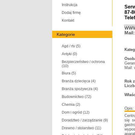
Instrukcja
Ser
87-8
Dodaj firmę
Tele
Kontakt
WW
Mail
Kategorie
Agd / rtv
(5)
Kateg
Antyki
(0)
Osoba
Bezpieczeństwo / ochrona
Gerar
(10)
Mail:
Biura
(5)
Branża dziecięca
(4)
Rok z
Liczb
Branża spożywcza
(4)
Właśc
Budownictwo
(72)
Chemia
(2)
Opis:
Dom i ogród
(12)
Centr
się s
Doradztwo / zarządzanie
(9)
gastr
Drewno / stolarstwo
(11)
wypos
apara