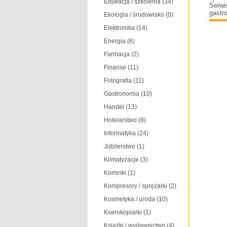
Edukacja / szkolenia
(34)
Serw
gastr
Ekologia / środowisko
(0)
Elektronika
(14)
Energia
(6)
Farmacja
(2)
Finanse
(11)
Fotografia
(11)
Gastronomia
(10)
Handel
(13)
Hotelarstwo
(8)
Informatyka
(24)
Jubilerstwo
(1)
Klimatyzacje
(3)
Kominki
(1)
Kompresory / sprężarki
(2)
Kosmetyka / uroda
(10)
Kserokopiarki
(1)
Książki / wydawnictwo
(4)