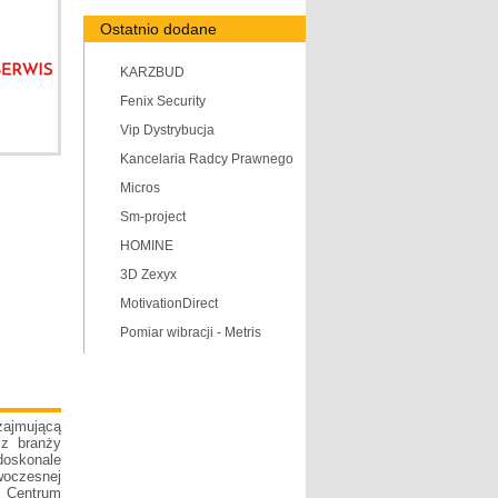
Ostatnio dodane
KARZBUD
Fenix Security
Vip Dystrybucja
Kancelaria Radcy Prawnego
Micros
Sm-project
HOMINE
3D Zexyx
MotivationDirect
Pomiar wibracji - Metris
zajmującą
 z branży
doskonale
woczesnej
. Centrum