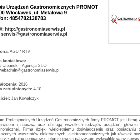
wis Urządzeń Gastronomicznych PROMOT
00 Włocławek, ul. Metalowa 9
fon: 4854782138783
W:
http://gastronomiaserwis.pl
:
serwis@gastronomiaserwis.pl
oria:
AGD / RTV
 kontaktowa:
d Urbański - Agencja SEO
 webadmin@gastronomiaserwis.pl
ałożenia:
2016
a zatrudnionych:
4-10
iciel:
Jan Kowalczyk
um Profesjonalnych Urządzeń Gastronomicznych firmy PROMOT jest firmą 
erwisem i naprawą oraz obsługą wszelkich rodzajów urządzeń, głównie
onomicznej. Firma dzięki wieloletniemu doświadczeniu oraz posiadaniu 
ażonych warsztatów elektrycznych, elektromechanicznych jak również no
tury kontrolno-pomiarowej, oferuje swoim nabywcom wykwalifikowany serwis