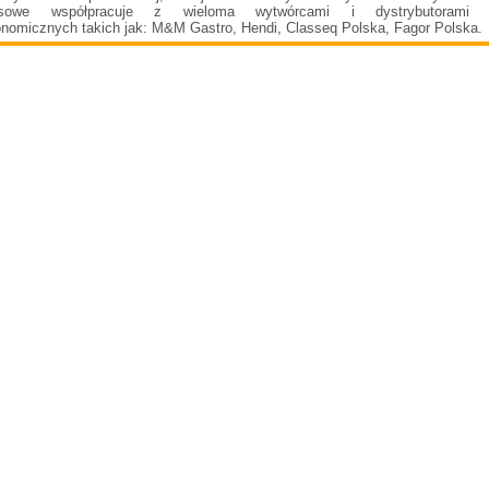
isowe współpracuje z wieloma wytwórcami i dystrybutorami 
onomicznych takich jak: M&M Gastro, Hendi, Classeq Polska, Fagor Polska.