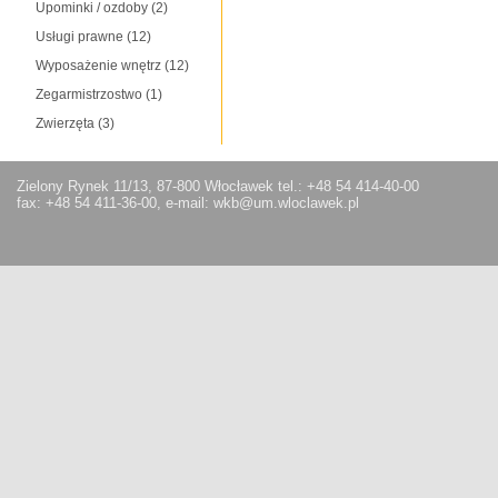
Upominki / ozdoby
(2)
Usługi prawne
(12)
Wyposażenie wnętrz
(12)
Zegarmistrzostwo
(1)
Zwierzęta
(3)
Zielony Rynek 11/13, 87-800 Włocławek tel.: +48 54 414-40-00
fax: +48 54 411-36-00, e-mail: wkb@um.wloclawek.pl