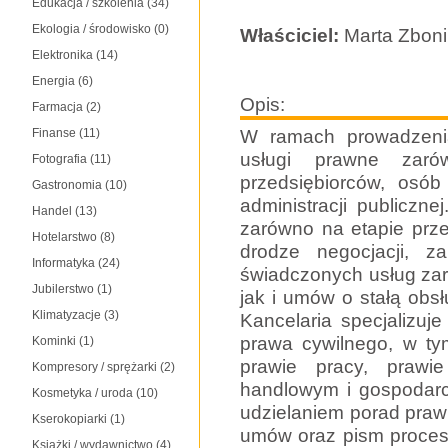
Edukacja / szkolenia
(34)
Ekologia / środowisko
(0)
Właściciel:
Marta Zbon
Elektronika
(14)
Energia
(6)
Opis:
Farmacja
(2)
W ramach prowadzenia
Finanse
(11)
usługi prawne zaró
Fotografia
(11)
przedsiębiorców, osó
Gastronomia
(10)
administracji publiczn
Handel
(13)
zarówno na etapie prz
Hotelarstwo
(8)
drodze negocjacji, z
Informatyka
(24)
świadczonych usług za
Jubilerstwo
(1)
jak i umów o stałą obs
Klimatyzacje
(3)
Kancelaria specjalizuj
prawa cywilnego, w t
Kominki
(1)
prawie pracy, prawi
Kompresory / sprężarki
(2)
handlowym i gospodarc
Kosmetyka / uroda
(10)
udzielaniem porad praw
Kserokopiarki
(1)
umów oraz pism proces
Książki / wydawnictwo
(4)