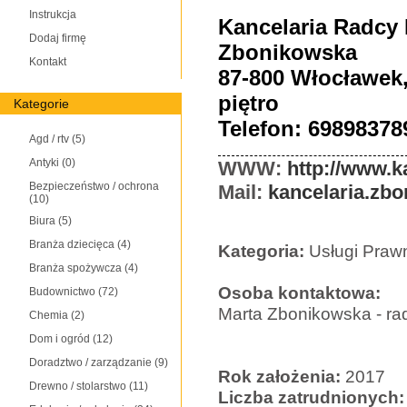
Instrukcja
Kancelaria Radcy
Dodaj firmę
Zbonikowska
Kontakt
87-800 Włocławek, 
piętro
Kategorie
Telefon: 69898378
Agd / rtv
(5)
Antyki
(0)
WWW:
http://www.k
Bezpieczeństwo / ochrona
Mail:
kancelaria.zb
(10)
Biura
(5)
Branża dziecięca
(4)
Kategoria:
Usługi Praw
Branża spożywcza
(4)
Osoba kontaktowa:
Budownictwo
(72)
Marta Zbonikowska - ra
Chemia
(2)
Dom i ogród
(12)
Doradztwo / zarządzanie
(9)
Rok założenia:
2017
Drewno / stolarstwo
(11)
Liczba zatrudnionych: