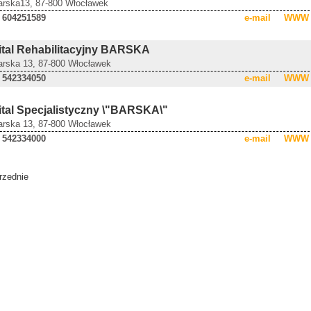
Barska13, 87-800 Włocławek
 604251589
e-mail
WWW
ital Rehabilitacyjny BARSKA
Barska 13, 87-800 Włocławek
 542334050
e-mail
WWW
ital Specjalistyczny \"BARSKA\"
Barska 13, 87-800 Włocławek
 542334000
e-mail
WWW
rzednie