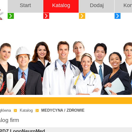
Start
Katalog
Dodaj
Kon
główna
Katalog
MEDYCYNA / ZDROWIE
log firm
DZ LogoNeuroMed