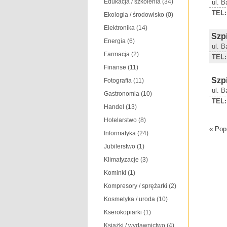
Edukacja / szkolenia
(34)
ul. 
TEL:
Ekologia / środowisko
(0)
Elektronika
(14)
Szp
Energia
(6)
ul. 
Farmacja
(2)
TEL:
Finanse
(11)
Szp
Fotografia
(11)
ul. 
Gastronomia
(10)
TEL:
Handel
(13)
Hotelarstwo
(8)
« Pop
Informatyka
(24)
Jubilerstwo
(1)
Klimatyzacje
(3)
Kominki
(1)
Kompresory / sprężarki
(2)
Kosmetyka / uroda
(10)
Kserokopiarki
(1)
Książki / wydawnictwo
(4)