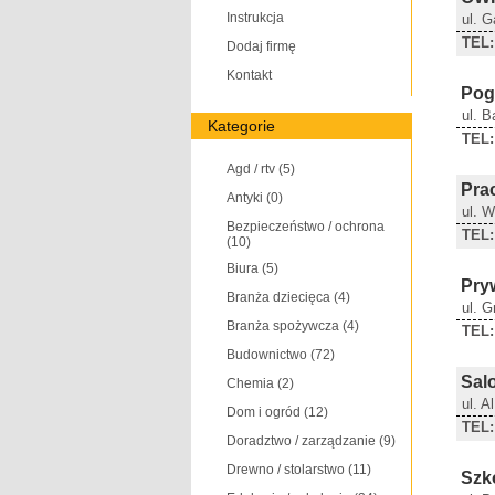
Instrukcja
ul. 
TEL:
Dodaj firmę
Kontakt
Pog
ul. 
Kategorie
TEL:
Agd / rtv
(5)
Pra
Antyki
(0)
ul. 
Bezpieczeństwo / ochrona
TEL:
(10)
Biura
(5)
Pry
Branża dziecięca
(4)
ul. 
Branża spożywcza
(4)
TEL:
Budownictwo
(72)
Sal
Chemia
(2)
ul. A
Dom i ogród
(12)
TEL:
Doradztwo / zarządzanie
(9)
Drewno / stolarstwo
(11)
Szk